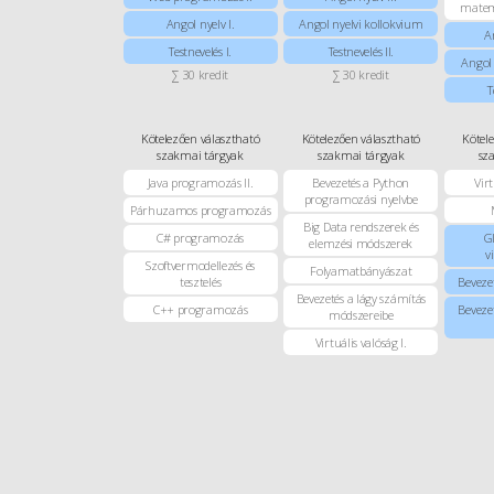
matema
Angol nyelv I.
Angol nyelvi kollokvium
An
Testnevelés I.
Testnevelés II.
Angol 
∑ 30 kredit
∑ 30 kredit
T
Kötelezően választható
Kötelezően választható
Kötel
szakmai tárgyak
szakmai tárgyak
sz
Java programozás II.
Bevezetés a Python
Virt
programozási nyelvbe
Párhuzamos programozás
Big Data rendszerek és
C# programozás
Gl
elemzési módszerek
v
Szoftvermodellezés és
Folyamatbányászat
tesztelés
Beveze
Bevezetés a lágy számítás
C++ programozás
Beveze
módszereibe
Virtuális valóság I.