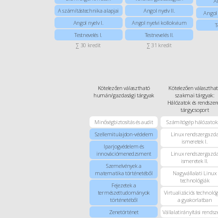
An
A számítástechnika alapjai
Angol nyelv II.
Angol 
Angol nyelv I.
Angol nyelvi kollokvium
T
Testnevelés I.
Testnevelés II.
∑ 30 kredit
∑ 31 kredit
Kötelezően választható
Kötelezően választha
humán/gazdasági tárgyak
szakmai tárgyak:
Hálózatok és rendszer
tárgycsoport
Minőségbiztosítás és audit
Számítógép hálózatok 
Szellemitulajdon-védelem
Linux rendszergazd
ismeretek I.
Iparjogvédelem és
innovációmenedzsment
Linux rendszergazd
ismeretek II.
Szemelvények a
matematika történetéből
Nagyvállalati Linux
technológiák
Fejezetek a
természettudományok
Virtualizációs technoló
történetéből
a gyakorlatban
Zenetörténet
Vállalatirányítási rendsz