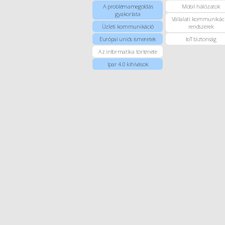
A problémamegoldás
Mobil hálózatok
gyakorlata
Vállalati kommunikác
Üzleti kommunikáció
rendszerek
Európai uniós ismeretek
IoT biztonság
Az informatika története
Ipar 4.0 kihívások